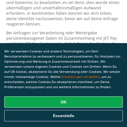
und kostenlos zu bearbeiten, es sei denn, dies würde einen
übermäßigen und unverhältnismäßigen Aufwand
erfordern. In bestimmten Fällen können wir dich bitten,
deine Identität nachzuweisen, bevor wir auf deine Anfrage
reagieren können.
Bei Anfragen zur Verarbeitung oder Weitergabe
personenbezogener Daten im Zusammenhang mit JET Pay
und/oder JET Pay Card wende dich bitte an die Person, die
dir das JET Pay-Guthaben gewährt (das kann dein
Wir verwenden Cookies und andere Technologien, um Dein
Arbeitgeber, Geschäftspartner usw. sein). Dies ist
Benutzererlebnis zu verbessern und zu personalisieren, für Analysen zur
erforderlich, da JET und die Person, die dir das Guthaben
Optimierung und Werbung in Zusammenarbeit mit Dritten. Wir
gewährt, eine separate Verantwortung für die Verarbeitung
verwenden unsere eigenen Cookies und Cookies von Dritten. Wenn Du
und den Schutz deiner personenbezogenen Daten haben.
auf OK klickst, akzeptierst Du die Verwendung aller Cookies. Wir setzen
immer notwendige Cookies. Wähle
Einstellungen verwalten
, um zu
Solltest du weitere Fragen oder Beschwerden in Bezug auf
entscheiden, welche Cookies Du akzeptieren möchtest, um Deine
die Verarbeitung deiner personenbezogenen Daten haben,
Präferenzen anzupassen und um weitere Informationen zu finden.
kontaktieren wir dich gerne. Wir würden uns auch über
Tipps oder Vorschläge zur Verbesserung unserer Erklärung
freuen.
OK
Sicherheit
Essentielle
JET nimmt den Schutz personenbezogener Daten sehr ernst