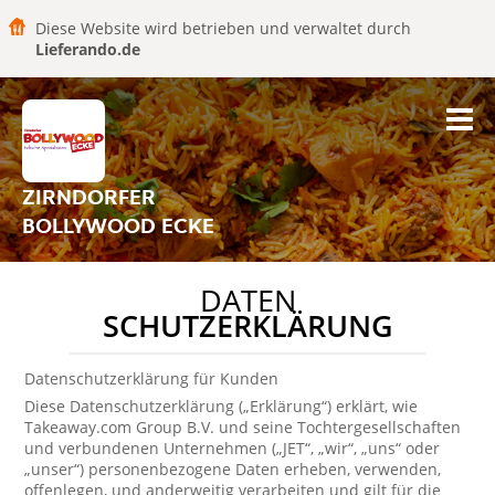
Diese Website wird betrieben und verwaltet durch
Lieferando.de
ZIRNDORFER
BOLLYWOOD ECKE
DATEN
SCHUTZERKLÄRUNG
Datenschutzerklärung für Kunden
Diese Datenschutzerklärung („Erklärung“) erklärt, wie
Takeaway.com Group B.V. und seine Tochtergesellschaften
und verbundenen Unternehmen („JET“, „wir“, „uns“ oder
„unser“) personenbezogene Daten erheben, verwenden,
offenlegen, und anderweitig verarbeiten und gilt für die